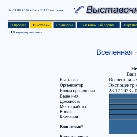
На 09.08.2026 в базе
51185 выставок
О проекте
Выставки
Семинары
Выставочный сервис
Вирт.па
В карточку выставки
Вселенная 
Не
Ваш 
Вселенная –
Выставка
Экспоцентр 
Организатор
28.12.2023 - 
Время проведения
Ваше имя
Должность
Место работы
E-mail
Компания
Ваш отзыв*
Введите число