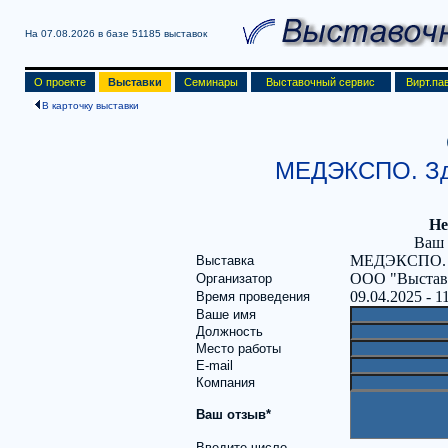
На 07.08.2026 в базе
51185 выставок
О проекте
Выставки
Семинары
Выставочный сервис
Вирт.па
В карточку выставки
МЕДЭКСПО. Здо
Не
Ваш 
МЕДЭКСПО. З
Выставка
ООО "Выставо
Организатор
09.04.2025 - 1
Время проведения
Ваше имя
Должность
Место работы
E-mail
Компания
Ваш отзыв*
Введите число