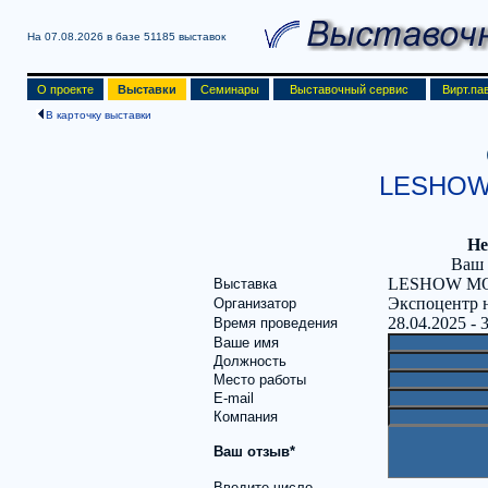
На 07.08.2026 в базе
51185 выставок
О проекте
Выставки
Семинары
Выставочный сервис
Вирт.па
В карточку выставки
LESHOW
Не
Ваш 
LESHOW MO
Выставка
Экспоцентр 
Организатор
28.04.2025 - 
Время проведения
Ваше имя
Должность
Место работы
E-mail
Компания
Ваш отзыв*
Введите число