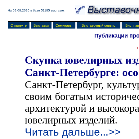
На 09.08.2026 в базе
51185 выставок
О проекте
Выставки
Семинары
Выставочный сервис
Вирт.па
Публикации пр
1
Скупка ювелирных изд
Санкт-Петербурге: ос
Санкт-Петербург, культу
своим богатым историче
архитектурой и высокор
ювелирных изделий.
Читать дальше...>>