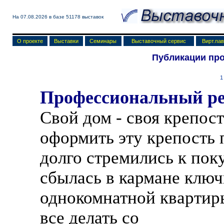
На 07.08.2026 в базе
51178 выставок
О проекте
Выставки
Семинары
Выставочный сервис
Вирт.па
Публикации пр
1
Профессиональный ре
Свой дом - своя крепос
оформить эту крепость 
долго стремились к пок
сбылась в кармане ключ
однокомнатной квартиры
все делать со