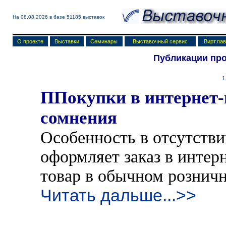
На 08.08.2026 в базе
51185 выставок
О проекте
Выставки
Семинары
Выставочный сервис
Вирт.па
Публикации пр
1
ППокупки в интернет-
сомнения
Особенность в отсутстви
оформляет заказ в интерн
товар в обычном рознич
Читать дальше...>>