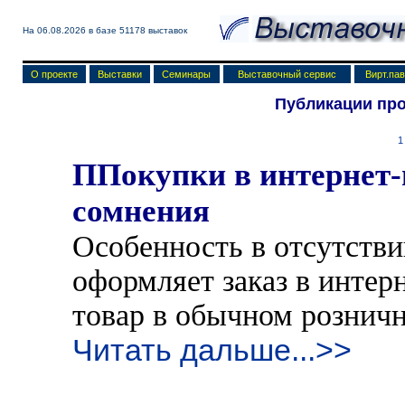
На 06.08.2026 в базе
51178 выставок
О проекте
Выставки
Семинары
Выставочный сервис
Вирт.па
Публикации пр
1
ППокупки в интернет-
сомнения
Особенность в отсутстви
оформляет заказ в интерн
товар в обычном рознич
Читать дальше...>>