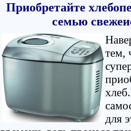
Приобретайте хлебоп
семью свежеи
Навер
тем, 
супе
прио
хлеб
само
для э