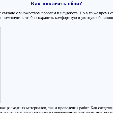
Как поклеить обои?
е связано с множеством проблем и неудобств. Но в то же время 
м помещении, чтобы сохранить комфортную и уютную обстановку,
как расходных материалов, так и проведения работ. Как следст
ю в отпуск и вернуться уже в совершенно новую квартиру, могу