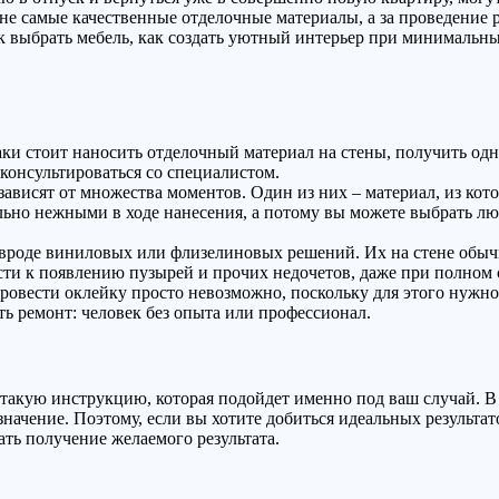
самые качественные отделочные материалы, а за проведение раб
к выбрать мебель, как создать уютный интерьер при минимальны
аки стоит наносить отделочный материал на стены, получить од
оконсультироваться со специалистом.
зависят от множества моментов. Один из них – материал, из ко
ьно нежными в ходе нанесения, а потому вы можете выбрать лю
 вроде виниловых или флизелиновых решений. Их на стене обыч
сти к появлению пузырей и прочих недочетов, даже при полном
провести оклейку просто невозможно, поскольку для этого нужно 
ть ремонт: человек без опыта или профессионал.
 такую инструкцию, которая подойдет именно под ваш случай. В 
 значение. Поэтому, если вы хотите добиться идеальных результа
ть получение желаемого результата.