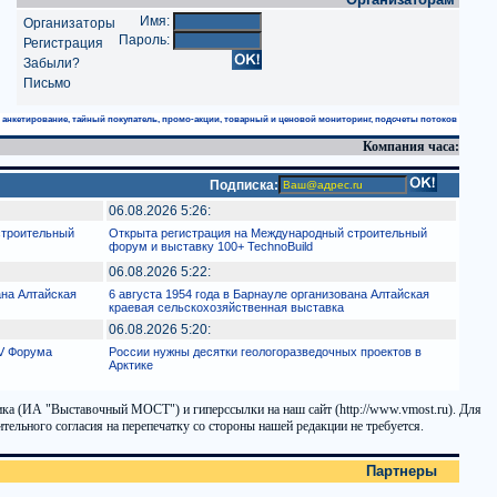
Имя:
Организаторы
Пароль:
Регистрация
Забыли?
Письмо
: анкетирование, тайный покупатель, промо-акции, товарный и ценовой мониторинг, подсчеты потоков
Компания часа:
Подписка:
06.08.2026 5:26:
строительный
Открыта регистрация на Международный строительный
форум и выставку 100+ TechnoBuild
06.08.2026 5:22:
ана Алтайская
6 августа 1954 года в Барнауле организована Алтайская
краевая сельскохозяйственная выставка
06.08.2026 5:20:
IV Форума
России нужны десятки геологоразведочных проектов в
Арктике
ика (ИА "Выставочный МОСТ") и гиперссылки на наш сайт (http://www.vmost.ru). Для
ельного согласия на перепечатку со стороны нашей редакции не требуется.
Партнеры