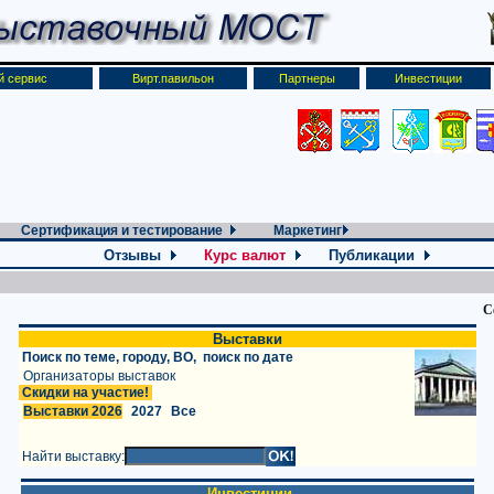
й сервис
Вирт.павильон
Партнеры
Инвестиции
Сертификация и тестирование
Маркетинг
Отзывы
Курс валют
Публикации
С
Выставки
Поиск
по
теме, городу, ВО, поиск по дате
Организаторы выставок
Скидки на участие!
Выставки 2026
2027
Все
Найти выставку:
Инвестиции