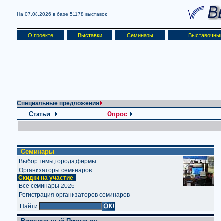
На 07.08.2026 в базе
51178 выставок
О проекте
Выставки
Семинары
Выставочны
Специальные предложения
Статьи
Опрос
Семинары
Выбор темы,города,фирмы
Организаторы семинаров
Скидки на участие!
Все семинары 2026
Регистрация организаторов семинаров
Найти:
Виртуальный Павильон