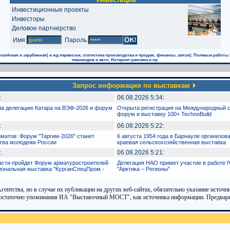
Инвестиционные проекты
Инвесторы
Деловое партнерство
Имя:
Пароль:
ссийская и зарубежная) и жд перевозок, статистика производства и продаж; финансы, связи); Полевые работы
пешеходов и авто; Интернет-реклама и пр.
Запрос информации по выставкам
:
06.08.2026 5:34:
ла делегацию Катара на ВЭФ-2026 и форум
Открыта регистрация на Международный 
форум и выставку 100+ TechnoBuild
:
06.08.2026 5:22:
матов: Форум "Таргим-2026" станет
6 августа 1954 года в Барнауле организов
тва молодежи России
краевая сельскохозяйственная выставка
:
06.08.2026 5:21:
ласти пройдет Форум арматуростроителей
Делегация НАО примет участие в работе 
иональная выставка "КурганСпецПром -
"Арктика – Регионы"
тства, но в случае их публикации на других веб-сайтах, обязательно указание источн
В достаточно упоминания ИА "Выставочный МОСТ", как источника информации. Предварит