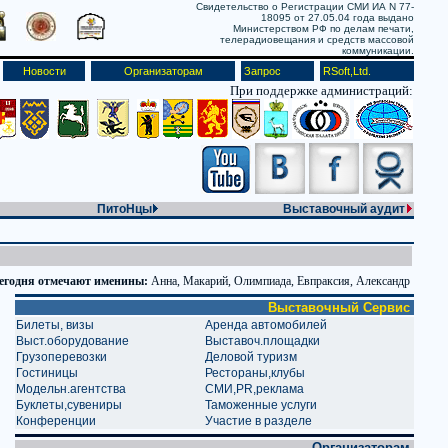
Свидетельство о Регистрации СМИ ИА N 77-
18095 от 27.05.04 года выдано
Министерством РФ по делам печати,
телерадиовещания и средств массовой
коммуникации.
Новости
Организаторам
Запрос
RSoft,Ltd.
При поддержке администраций:
ПитоНцы
Выставочный аудит
егодня отмечают именины:
Анна, Макарий, Олимпиада, Евпраксия, Александр
Выставочный Сервис
Билеты, визы
Аренда автомобилей
Выст.оборудование
Выставоч.площадки
Грузоперевозки
Деловой туризм
Гостиницы
Рестораны,клубы
Модельн.агентства
СМИ,PR,реклама
Буклеты,сувениры
Таможенные услуги
Конференции
Участие в разделе
Организаторам