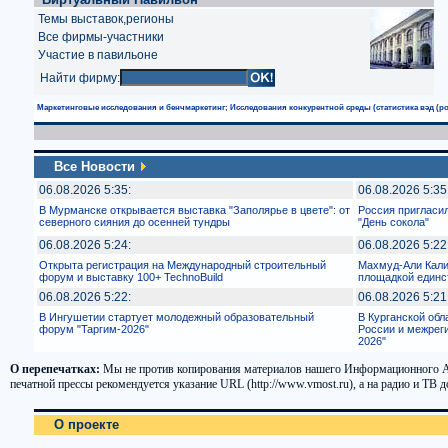
Темы выставок,регионы
Все фирмы-участники
Участие в павильоне
Найти фирму:
Маркетинговые исследования и бенчмаркетинг; Исследования конкурентной среды (статистика вэд (ро
Все Новости
06.08.2026 5:35:
06.08.2026 5:35
В Мурманске открывается выставка "Заполярье в цвете": от
Россия пригласи
северного сияния до осенней тундры
"День сокола"
06.08.2026 5:24:
06.08.2026 5:22
Открыта регистрация на Международный строительный
Махмуд-Али Кали
форум и выставку 100+ TechnoBuild
площадкой единс
06.08.2026 5:22:
06.08.2026 5:21
В Ингушетии стартует молодежный образовательный
В Курганской об
форум "Таргим-2026"
России и межрег
2026"
О перепечатках:
Мы не против копирования материалов нашего Информационного Аген
печатной прессы рекомендуется указание URL (http://www.vmost.ru), а на радио и Т
О проекте