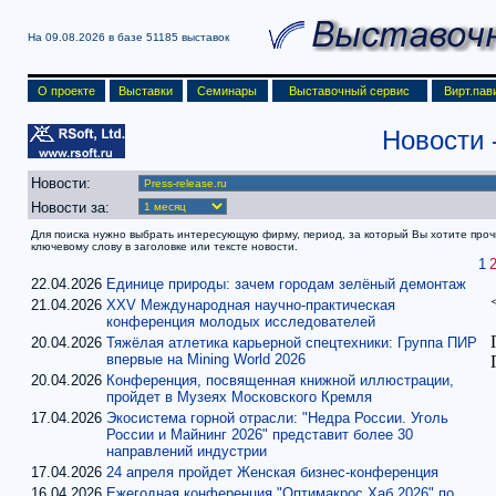
На 09.08.2026 в базе
51185 выставок
О проекте
Выставки
Семинары
Выставочный сервис
Вирт.пав
Новости
Новости:
Новости за:
Для поиска нужно выбрать интересующую фирму, период, за который Вы хотите прочит
ключевому слову в заголовке или тексте новости.
1
22.04.2026
Единице природы: зачем городам зелёный демонтаж
21.04.2026
XXV Международная научно-практическая
конференция молодых исследователей
20.04.2026
Тяжёлая атлетика карьерной спецтехники: Группа ПИР
впервые на Mining World 2026
20.04.2026
Конференция, посвященная книжной иллюстрации,
пройдет в Музеях Московского Кремля
17.04.2026
Экосистема горной отрасли: "Недра России. Уголь
России и Майнинг 2026" представит более 30
направлений индустрии
17.04.2026
24 апреля пройдет Женская бизнес-конференция
16.04.2026
Ежегодная конференция "Оптимакрос Хаб 2026" по