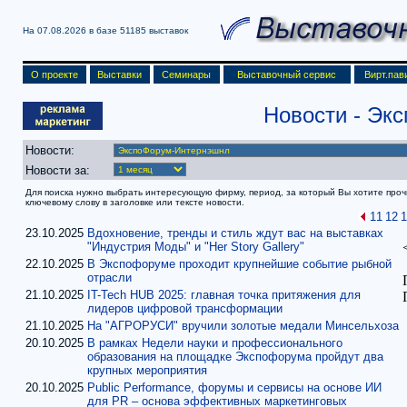
На 07.08.2026 в базе
51185 выставок
О проекте
Выставки
Семинары
Выставочный сервис
Вирт.пав
Новости
- Эк
Новости:
Новости за:
Для поиска нужно выбрать интересующую фирму, период, за который Вы хотите прочит
ключевому слову в заголовке или тексте новости.
11
12
1
23.10.2025
Вдохновение, тренды и стиль ждут вас на выставках
"Индустрия Моды" и "Her Story Gallery"
22.10.2025
В Экспофоруме проходит крупнейшие событие рыбной
отрасли
21.10.2025
IT-Tech HUB 2025: главная точка притяжения для
лидеров цифровой трансформации
21.10.2025
На "АГРОРУСИ" вручили золотые медали Минсельхоза
20.10.2025
В рамках Недели науки и профессионального
образования на площадке Экспофорума пройдут два
крупных мероприятия
20.10.2025
Public Performance, форумы и сервисы на основе ИИ
для PR – основа эффективных маркетинговых