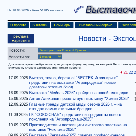
На 10.08.2026 в базе
51185 выставок
О проекте
Выставки
Семинары
Выставочный сервис
Вирт.пав
Новости
- Экспо
Новости:
Новости за:
Для поиска нужно выбрать интересующую фирму, период, за который Вы хотите прочит
ключевому слову в заголовке или тексте новости.
21
22
2
17.09.2025
Быстро, точно, бережно! "БЕСТЕК-Инжиниринг"
представит на выставке "Агропродмаш" новые
дозаторы готовых блюд
16.09.2025
Выставка "Мебель-2025" пройдет на новой площадке
15.09.2025
Антон Алиханов приветствует выставку "Химия-2025"
12.09.2025
Главные тренды детской моды сезона 2026 г. – на
стендах самых стильных брендов
11.09.2025
ГК "СОЮЗСНАБ" представит ингредиенты нового
поколения на "Агропродмаш-2025"
10.09.2025
Производители и поставщики листового пластика на
выставке "Реклама-2025"
09.09.2025
Выставка "Реклама-2025" соберет профессионалов