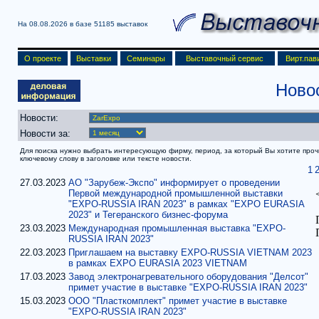
На 08.08.2026 в базе
51185 выставок
О проекте
Выставки
Семинары
Выставочный сервис
Вирт.пав
Ново
Новости:
Новости за:
Для поиска нужно выбрать интересующую фирму, период, за который Вы хотите прочит
ключевому слову в заголовке или тексте новости.
1
27.03.2023
АО "Зарубеж-Экспо" информирует о проведении
Первой международной промышленной выставки
"EXPO-RUSSIA IRAN 2023" в рамках "EXPO EURASIA
2023" и Тегеранского бизнес-форума
23.03.2023
Международная промышленная выставка "EXPO-
RUSSIA IRAN 2023"
22.03.2023
Приглашаем на выставку EXPO-RUSSIA VIETNAM 2023
в рамках EXPO EURASIA 2023 VIETNAM
17.03.2023
Завод электронагревательного оборудования "Делсот"
примет участие в выставке "EXPO-RUSSIA IRAN 2023"
15.03.2023
ООО "Пласткомплект" примет участие в выставке
"EXPO-RUSSIA IRAN 2023"