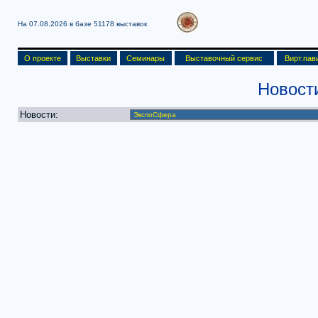
На 07.08.2026 в базе
51178 выставок
О проекте
Выставки
Семинары
Выставочный сервис
Вирт.пав
Новост
Новости: