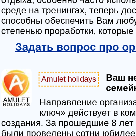
среде на тренингах, теперь д
способны обеспечить Вам люб
степенью проработки, которые 
Задать вопрос про о
Ваш н
Amulet holidays
семей
Направление организ
ключ» действует в ко
создания. За прошедшие 8 лет
были проведены сотни юбилеев