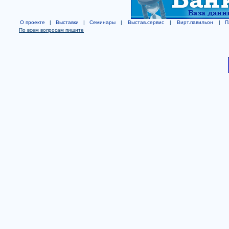
О проекте
|
Выставки
|
Семинары
|
Выстав.сервис
|
Вирт.павильон
|
П
По всем вопросам пишите