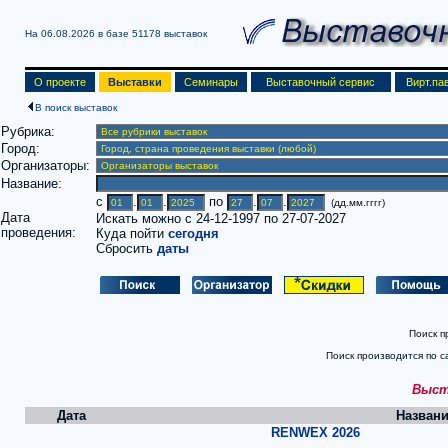
На 06.08.2026 в базе
51178 выставок
О проекте
Выставки
Семинары
Выставочный сервис
Вирт.па
В поиск выставок
Рубрика:
Город:
Организаторы:
Название:
c
.
.
по
.
.
(дд.мм.гггг)
Дата
Искать можно с 24-12-1997 по 27-07-2027
проведения:
Куда пойти
сегодня
Сбросить
даты
Поиск п
Поиск производится по с
Выста
Дата
Названи
RENWEX 2026