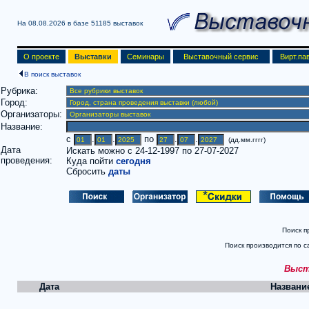
На 08.08.2026 в базе
51185 выставок
О проекте
Выставки
Семинары
Выставочный сервис
Вирт.па
В поиск выставок
Рубрика:
Город:
Организаторы:
Название:
c
.
.
по
.
.
(дд.мм.гггг)
Дата
Искать можно с 24-12-1997 по 27-07-2027
проведения:
Куда пойти
сегодня
Сбросить
даты
Поиск п
Поиск производится по с
Выста
Дата
Названи