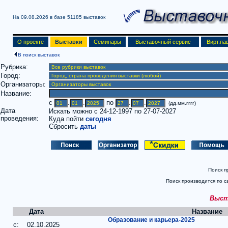
На 09.08.2026 в базе
51185 выставок
О проекте
Выставки
Семинары
Выставочный сервис
Вирт.па
В поиск выставок
Рубрика:
Город:
Организаторы:
Название:
c
.
.
по
.
.
(дд.мм.гггг)
Дата
Искать можно с 24-12-1997 по 27-07-2027
проведения:
Куда пойти
сегодня
Сбросить
даты
Поиск п
Поиск производится по с
Выста
Дата
Название
Образование и карьера-2025
c: 02.10.2025