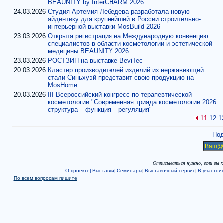
BEAUNITY by InterCHARM 2026
24.03.2026
Студия Артемия Лебедева разработала новую
айдентику для крупнейшей в России строительно-
интерьерной выставки MosBuild 2026
23.03.2026
Открыта регистрация на Международную конвенцию
специалистов в области косметологии и эстетической
медицины BEAUNITY 2026
23.03.2026
РОСТЗИП на выставке BeviTec
20.03.2026
Кластер производителей изделий из нержавеющей
стали Синьхуэй представит свою продукцию на
MosHome
20.03.2026
III Всероссийский конгресс по терапевтической
косметологии "Современная триада косметологии 2026:
структура – функция – регуляция"
11
12
1
Под
Отписываться нужно, если вы 
О проекте|
Выставки|
Семинары
|
Выставочный сервис
|
В-участни
По всем вопросам пишите