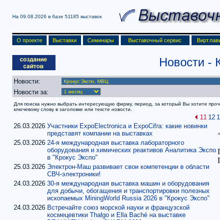
На 09.08.2026 в базе
51185 выставок
О проекте
Выставки
Семинары
Выставочный сервис
Вирт.пав
Новости
- 
Новости:
Новости за:
Для поиска нужно выбрать интересующую фирму, период, за который Вы хотите прочит
ключевому слову в заголовке или тексте новости.
11
12
1
26.03.2026
Участники ExpoElectronica и ExpoCifra: какие новинки
представят компании на выставках
25.03.2026
24-я международная выставка лабораторного
оборудования и химических реактивов Аналитика Экспо
в "Крокус Экспо"
25.03.2026
Электрон-Маш развивает свои компетенции в области
СВЧ-электроники!
24.03.2026
30-я международная выставка машин и оборудования
для добычи, обогащения и транспортировки полезных
ископаемых MiningWorld Russia 2026 в "Крокус Экспо"
24.03.2026
Встречайте союз морской науки и французской
космецевтики Thalgo и Ella Baché на выставке