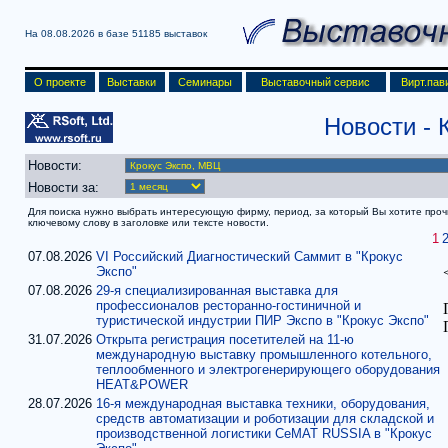
На 08.08.2026 в базе
51185 выставок
О проекте
Выставки
Семинары
Выставочный сервис
Вирт.пав
Новости
- 
Новости:
Новости за:
Для поиска нужно выбрать интересующую фирму, период, за который Вы хотите прочит
ключевому слову в заголовке или тексте новости.
1
07.08.2026
VI Российский Диагностический Саммит в "Крокус
Экспо"
07.08.2026
29-я специализированная выставка для
профессионалов ресторанно-гостиничной и
туристической индустрии ПИР Экспо в "Крокус Экспо"
31.07.2026
Открыта регистрация посетителей на 11-ю
международную выставку промышленного котельного,
теплообменного и электрогенерирующего оборудования
HEAT&POWER
28.07.2026
16-я международная выставка техники, оборудования,
средств автоматизации и роботизации для складской и
производственной логистики CeMAT RUSSIA в "Крокус