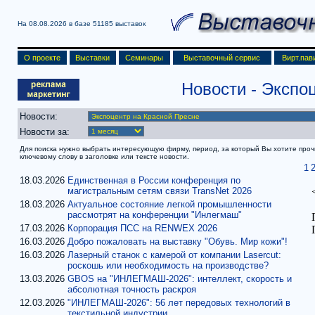
На 08.08.2026 в базе
51185 выставок
О проекте
Выставки
Семинары
Выставочный сервис
Вирт.пав
Новости
- Экспо
Новости:
Новости за:
Для поиска нужно выбрать интересующую фирму, период, за который Вы хотите прочит
ключевому слову в заголовке или тексте новости.
1
18.03.2026
Единственная в России конференция по
магистральным сетям связи TransNet 2026
18.03.2026
Актуальное состояние легкой промышленности
рассмотрят на конференции "Инлегмаш"
17.03.2026
Корпорация ПСС на RENWEX 2026
16.03.2026
Добро пожаловать на выставку "Обувь. Мир кожи"!
16.03.2026
Лазерный станок с камерой от компании Lasercut:
роскошь или необходимость на производстве?
13.03.2026
GBOS на "ИНЛЕГМАШ-2026": интеллект, скорость и
абсолютная точность раскроя
12.03.2026
"ИНЛЕГМАШ-2026": 56 лет передовых технологий в
текстильной индустрии