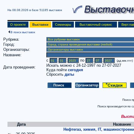
На 08.08.2026 в базе
51185 выставок
О проекте
Выставки
Семинары
Выставочный сервис
Вирт.па
В поиск выставок
Рубрика:
Город:
Организаторы:
Название:
c
.
.
по
.
.
(дд.мм.гггг)
Искать можно с 24-12-1997 по 27-07-2027
Дата проведения:
Куда пойти
сегодня
Сбросить
даты
Поиск п
Поиск производится по с
Выстав
Дата
Название
Нефтегаз, химия, IT, машиностроени