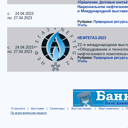
Управление, Деловые контак
Национальном нефтегазово
я Международной выставке 
c: 24.04.2023
по: 27.04.2023
Рубрики:
Природные ресурсы.
Уголь
НЕФТЕГАЗ-2023
22-я международная выст
c: 24.04.2023
«Оборудование и техноло
по: 27.04.2023
нефтегазового комплекса
Рубрики:
Природные ресурсы.
Уголь
О проекте
|
Выставки
|
Семинары
|
Выстав.сервис
|
Вирт.павильон
|
П
По всем вопросам пишите