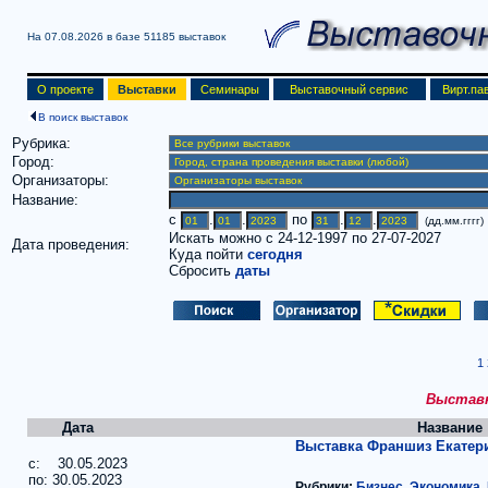
На 07.08.2026 в базе
51185 выставок
О проекте
Выставки
Семинары
Выставочный сервис
Вирт.па
В поиск выставок
Рубрика:
Город:
Организаторы:
Название:
c
.
.
по
.
.
(дд.мм.гггг)
Искать можно с 24-12-1997 по 27-07-2027
Дата проведения:
Куда пойти
сегодня
Сбросить
даты
1
Выставки
Дата
Название
Выставка Франшиз Екатери
c: 30.05.2023
по: 30.05.2023
Рубрики:
Бизнес, Экономика,