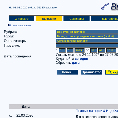
На 08.08.2026 в базе
51185 выставок
О проекте
Выставки
Семинары
Выставочны
В поиск выставок
Рубрика:
Город:
Организаторы:
Название:
c
.
.
по
.
.
(
Искать можно с 24-12-1997 по 27-07-2
Дата проведения:
Куда пойти
сегодня
Сбросить
даты
Дата
Темные материи & ИндиХа
c: 21.03.2026
5-я выставка-конвент люб