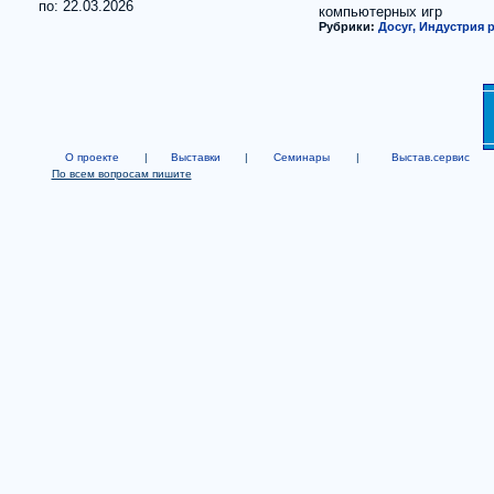
по: 22.03.2026
компьютерных игр
Рубрики:
Досуг, Индустрия 
О проекте
|
Выставки
|
Семинары
|
Выстав.сервис
По всем вопросам пишите