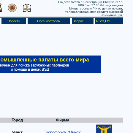
Свидетельство о Регистрации СМИ ИА N 77-
18095 от 27.05.04 года выдано
Министерством РФ по делам печати,
телерадиовещания и средств массовой
коммуникации.
Новости
Организаторам
Запрос
RSoft,Ltd.
Город
Фирма
Минск
Экспофорум (Минск)