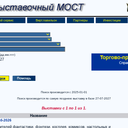
й сервис
Вирт.павильон
Партнеры
Инвестиции
дд.мм.гггг)
027
Поиск производится с 2025-01-01
Поиск производится по самую позднюю выставку в базе 27-07-2027
Выставки с 1 по 1 из 1.
Название
б-2026
ителей фантастики, фэнтези, косплея, комиксов, настольных и