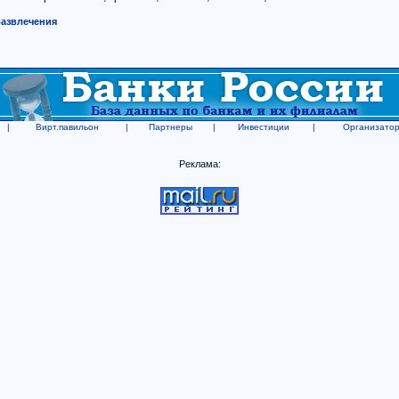
развлечения
|
Вирт.павильон
|
Партнеры
|
Инвестиции
|
Организато
Реклама: