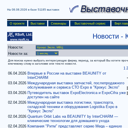
На 08.08.2026 в базе
51185 выставок
О проекте
Выставки
Семинары
Выставочный сервис
Вирт.пав
Новости
- 
Новости:
Новости за:
Для поиска нужно выбрать интересующую фирму, период, за который Вы хотите прочит
ключевому слову в заголовке или тексте новости.
1
06.04.2026
Впервые в России на выставке BEAUNITY от
InterCHARM
03.04.2026
Международная выставка запчастей, послепродажного
обслуживания и сервиса СТО Expo в "Крокус Экспо"
03.04.2026
Путеводитель выставок ExpoElectronica и ExpoCifra уже
доступен на сайте
02.04.2026
Международная выставка логистики, транспорта,
складской техники и оборудования Logistika Expo в
"Крокус Экспо"
02.04.2026
Quantum Orbit Labs на BEAUNITY by InterCHARM —
клинические технологии для домашнего ухода
02.04.2026
Компания "Ритм" представляет серию Mega – единую