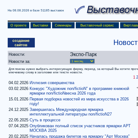
На 08.08.2026 в базе
51185 выставок
О проекте
Выставки
Семинары
Выставочный сервис
Вирт.пав
Новос
Экспо-Парк
Новости:
Новости за:
Для поиска нужно выбрать интересующую фирму, период, за который Вы хотите прочит
ключевому слову в заголовке или тексте новости.
1
04.02.2026
Иллюзия совершенства
03.02.2026
Конкурс "Художник non/fictioN" в программе книжной
ярмарки non/fictioNвесна 2026 года
15.01.2026
Первая подборка новостей из мира искусства в 2026
году!
24.12.2025
Завершилась Международная ярмарка
интеллектуальной литературы non/fictioN27
22.05.2025
Суть в процессе
07.04.2025
Опубликован полный список участников ярмарки АРТ
МОСКВА 2025
20.02.2025
Началась продажа билетов на ярмарку "Арт Москва"