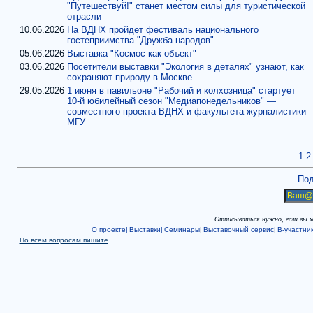
"Путешествуй!" станет местом силы для туристической
отрасли
10.06.2026
На ВДНХ пройдет фестиваль национального
гостеприимства "Дружба народов"
05.06.2026
Выставка "Космос как объект"
03.06.2026
Посетители выставки "Экология в деталях" узнают, как
сохраняют природу в Москве
29.05.2026
1 июня в павильоне "Рабочий и колхозница" стартует
10-й юбилейный сезон "Медиапонедельников" —
совместного проекта ВДНХ и факультета журналистики
МГУ
1
2
Под
Отписываться нужно, если вы 
О проекте|
Выставки|
Семинары
|
Выставочный сервис
|
В-участни
По всем вопросам пишите