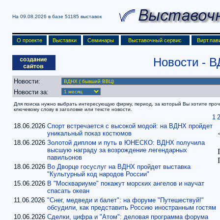
На 09.08.2026 в базе
51185 выставок
О проекте
Выставки
Семинары
Выставочный сервис
Вирт.пав
Новости
- 
Новости:
Новости за:
Для поиска нужно выбрать интересующую фирму, период, за который Вы хотите прочит
ключевому слову в заголовке или тексте новости.
1
18.06.2026
Спорт встречается с высокой модой: на ВДНХ пройдет
уникальный показ костюмов
18.06.2026
Золотой диплом и путь в ЮНЕСКО: ВДНХ получила
высшую награду за возрождение легендарных
павильонов
18.06.2026
Во Дворце госуслуг на ВДНХ пройдет выставка
"Культурный код народов России"
15.06.2026
В "Москвариуме" покажут морских ангелов и научат
спасать океан
11.06.2026
"Снег, медведи и балет": на форуме "Путешествуй!"
обсудили, как представить Россию иностранным гостям
10.06.2026
Сделки, цифра и "Атом": деловая программа форума