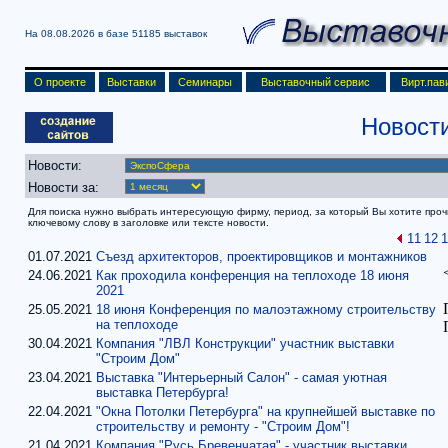
На 08.08.2026 в базе
51185 выставок
О проекте
Выставки
Семинары
Выставочный сервис
Вирт.пав
Новост
Новости:
Новости за:
Для поиска нужно выбрать интересующую фирму, период, за который Вы хотите прочит
ключевому слову в заголовке или тексте новости.
11
12
1
01.07.2021
Съезд архитекторов, проектировщиков и монтажников
24.06.2021
Как проходила конференция на теплоходе 18 июня
2021
25.05.2021
18 июня Конференция по малоэтажному строительству
на теплоходе
30.04.2021
Компания "ЛВЛ Конструкции" участник выставки
"Строим Дом"
23.04.2021
Выставка "Интерьерный Салон" - самая уютная
выставка Петербурга!
22.04.2021
"Окна Потолки Петербурга" на крупнейшей выставке по
строительству и ремонту - "Строим Дом"!
21.04.2021
Компания "Русь Бревенчатая" - участник выставки