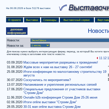
На 06.08.2026 в базе
51178 выставок
О проекте
Выставки
Семинары
Выставочный сервис
Вирт.пав
Новост
Новости:
Новости за:
Для поиска нужно выбрать интересующую фирму, период, за который Вы хотите прочит
ключевому слову в заголовке или тексте новости.
11
12
1
03.09.2020
Массовые мероприятия разрешены к проведению!
31.08.2020
Ждём всех к нам на выставку 26 - 27 сентябя!
25.08.2020
Итоги конференции по малоэтажному строительству 19
августа
30.07.2020
Соскучились по мероприятиям?
13.07.2020
Налаживание и укрепление региональных связей
17.06.2020
Специальные предложения от участников выставки
"Строим Дом"
11.06.2020
Онлайн b2b конференция Строим Дом 25-26 июня
02.06.2020
Итоги online выставки "Строим Дом"
28.05.2020
30-31 мая online выставка Строим Дом