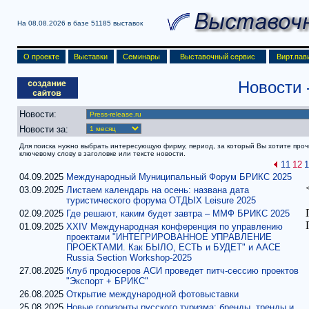
На 08.08.2026 в базе
51185 выставок
О проекте
Выставки
Семинары
Выставочный сервис
Вирт.пав
Новости
Новости:
Новости за:
Для поиска нужно выбрать интересующую фирму, период, за который Вы хотите прочит
ключевому слову в заголовке или тексте новости.
11
12
1
04.09.2025
Международный Муниципальный Форум БРИКС 2025
03.09.2025
Листаем календарь на осень: названа дата
туристического форума ОТДЫХ Leisure 2025
02.09.2025
Где решают, каким будет завтра – ММФ БРИКС 2025
01.09.2025
XXIV Международная конференция по управлению
проектами "ИНТЕГРИРОВАННОЕ УПРАВЛЕНИЕ
ПРОЕКТАМИ. Как БЫЛО, ЕСТЬ и БУДЕТ" и AACE
Russia Section Workshop-2025
27.08.2025
Клуб продюсеров АСИ проведет питч-сессию проектов
"Экспорт + БРИКС"
26.08.2025
Открытие международной фотовыставки
25.08.2025
Новые горизонты русского туризма: бренды, тренды и