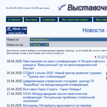
На 08.08.2026 в базе
51185 выставок
О проекте
Выставки
Семинары
Выставочный сервис
Вирт.пав
Новости
Новости:
Новости за:
Для поиска нужно выбрать интересующую фирму, период, за который Вы хотите прочит
ключевому слову в заголовке или тексте новости.
11
12
1
29.04.2025
Приглашение на пресс-конференцию IV Всероссийского
конкурса "Виртуальный тур по многонациональной
России"
25.04.2025
ОТДЫХ Leisure 2025: Новый вектор развития туризма
— "Туризм вне глобализации"
23.04.2025
Цифровизация управления отходами: доклад ГК
"КрашМаш" на международной конференции
22.04.2025
Выставка Герои Спорта - Герои Победы!
17.04.2025
XXVII Международная научно-практическая
конференция "Актуальные проблемы глобальной
экономики"
11.04.2025
Молодежь Петербурга вдохновится историями